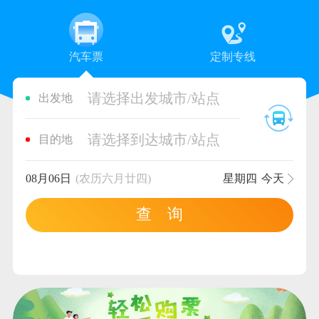
汽车票
定制专线
请选择出发城市/站点
出发地
请选择到达城市/站点
目的地
08月06日
(农历六月廿四)
星期四
今天
查 询